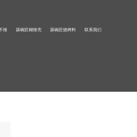
不辣
舔碗匠糊辣壳
舔碗匠烧烤料
联系我们