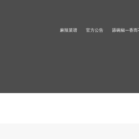
麻辣菜谱
官方公告
舔碗椒—香而