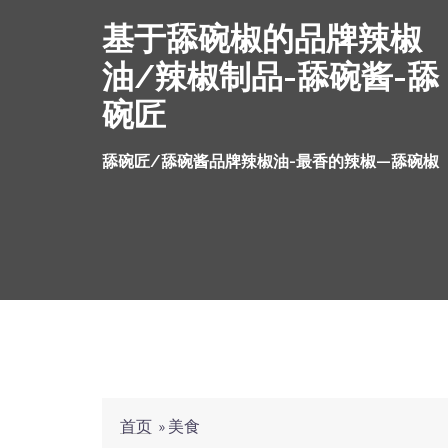
Skip
基于舔碗椒的品牌辣椒
to
content
油/辣椒制品-舔碗酱-舔
碗匠
舔碗匠/舔碗酱品牌辣椒油-最香的辣椒—舔碗椒
首页
»
美食