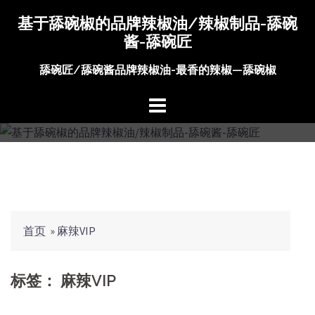
Skip
基于舔碗椒的品牌辣椒油/辣椒制品-舔碗
to
酱-舔碗匠
content
舔碗匠/舔碗酱品牌辣椒油-最香的辣椒—舔碗椒
首页
»
麻辣VIP
标签：
麻辣VIP