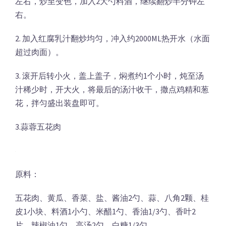
左右，炒至变色，加入2大勺料酒，继续翻炒半分钟左
右。
2. 加入红腐乳汁翻炒均匀，冲入约2000ML热开水（水面
超过肉面）。
3. 滚开后转小火，盖上盖子，焖煮约1个小时，炖至汤
汁稀少时，开大火，将最后的汤汁收干，撒点鸡精和葱
花，拌匀盛出装盘即可。
3.蒜蓉五花肉
原料：
五花肉、黄瓜、香菜、盐、酱油2勺、蒜、八角2颗、桂
皮1小块、料酒1小勺、米醋1勺、香油1/3勺、香叶2
片、辣椒油1勺、高汤2勺、白糖1/3勺