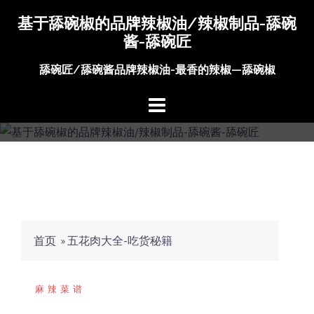
Skip
基于舔碗椒的品牌辣椒油/辣椒制品-舔碗
to
酱-舔碗匠
content
舔碗匠/舔碗酱品牌辣椒油-最香的辣椒—舔碗椒
首页
»
五花肉大全-吃货秘籍
麻辣菜谱