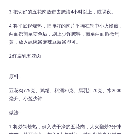
3. 把切好的五花肉放进去腌渍4小时以上，或隔夜。
4. 将平底锅烧热，把腌好的肉片平摊在锅中小火慢煎，
两面都煎至变色后，刷上少许腌料，煎至两面微微焦
黄，放入舔碗酱麻辣豆豉酱即可。
2.红腐乳五花肉
原料：
五花肉775克、鸡精、料酒30克、腐乳汁70克、水2000
毫升、小葱少许
做法：
1. 将炒锅烧热，倒入洗干净的五花肉，大火翻炒2分钟