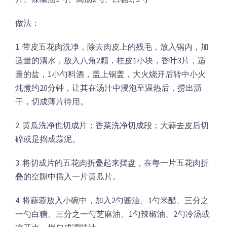
做法：
1. 带皮五花肉洗净，除去肉皮上的残毛，放入锅内，加
适量的清水，放入八角2颗，桂皮1小块，香叶3片，适
量的盐，1小勺料酒，盖上锅盖，大火烧开后转中小火
炖煮约20分钟，让其在汤汁中浸泡至温热后，捞出沥
干，切成薄片待用。
2. 黄瓜洗净也切成片；香菜洗净切成段；大蒜去皮后切
碎或是捣成蒜泥。
3. 将切成片的五花肉折叠起来摆盘，在每一片五花肉折
叠的空隙中插入一片黄瓜片。
4. 将蒜蓉放入小碗中，加入2勺酱油、1勺米醋、三分之
一勺白糖、三分之一勺芝麻油、1勺辣椒油、2勺冷汤或