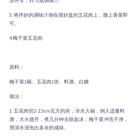
凉开水，拌匀成调味汁.
5. 将拌好的调味汁倒在摆好盘的五花肉上，撒上香菜即
可。
4.梅干菜五花肉
原料：
梅干菜1碗、五花肉1块、料酒、白糖
做法：
1. 五花肉切2-2.5cm见方的块，冷水入锅，倒入适量料
酒，大火烧开，煮几分钟去除血沫；梅干菜冲洗干净，
用清水浸泡出多余的咸味。