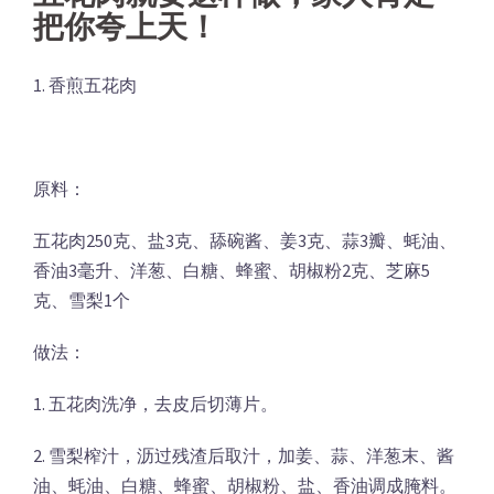
把你夸上天！
1. 香煎五花肉
原料：
五花肉250克、盐3克、舔碗酱、姜3克、蒜3瓣、蚝油、
香油3毫升、洋葱、白糖、蜂蜜、胡椒粉2克、芝麻5
克、雪梨1个
做法：
1. 五花肉洗净，去皮后切薄片。
2. 雪梨榨汁，沥过残渣后取汁，加姜、蒜、洋葱末、酱
油、蚝油、白糖、蜂蜜、胡椒粉、盐、香油调成腌料。