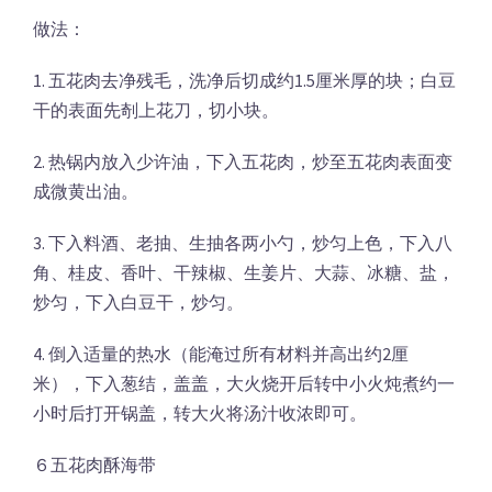
做法：
1. 五花肉去净残毛，洗净后切成约1.5厘米厚的块；白豆
干的表面先剞上花刀，切小块。
2. 热锅内放入少许油，下入五花肉，炒至五花肉表面变
成微黄出油。
3. 下入料酒、老抽、生抽各两小勺，炒匀上色，下入八
角、桂皮、香叶、干辣椒、生姜片、大蒜、冰糖、盐，
炒匀，下入白豆干，炒匀。
4. 倒入适量的热水（能淹过所有材料并高出约2厘
米），下入葱结，盖盖，大火烧开后转中小火炖煮约一
小时后打开锅盖，转大火将汤汁收浓即可。
６五花肉酥海带