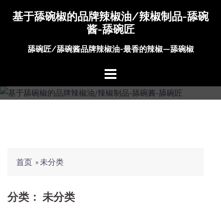
Skip
基于舔碗椒的品牌辣椒油/辣椒制品-舔碗
to
酱-舔碗匠
content
舔碗匠/舔碗酱品牌辣椒油-最香的辣椒—舔碗椒
首页
»
未分类
分类：
未分类