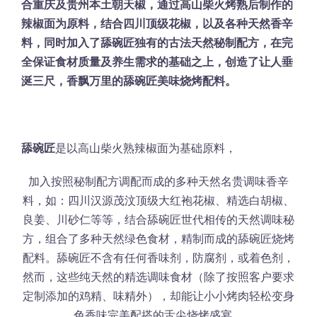
合重庆及贵州本土朝天椒，通过高山柴火烤熟后制作的
辣椒面为原料，结合四川顶级花椒，以及各种天然香辛
料，同时加入了舔碗匠独有的古法天然秘制配方，在完
全保证食材质量及养生需求的基础之上，创造了让人垂
涎三尺，香飘万里的舔碗匠美味烧烤配料。
舔碗匠
是以高山柴火熟辣椒面为基础原料，
加入按照秘制配方调配而成的多种天然名贵调味香辛
料，如：四川汉源茂汶顶级大红袍花椒、精选白胡椒、
良姜、川砂仁等等，结合舔碗匠世代相传的天然调味秘
方，组合了多种天然绿色食材，精制而成的舔碗匠烧烤
配料。舔碗匠不含有任何香味剂，防腐剂，或着色剂，
然而，这些纯天然的精选调味食材（除了按照客户要求
定制添加的鸡精、味精外），却能让小小烤肉轻松变身
色香味完美配搭的舌尖烧烤盛宴。