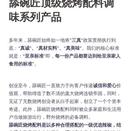
舔碗匠顶级烧烤配料调
味系列产品
多年来，舔碗匠始终如一地将”
三真
“政策贯彻执行到
底：
“真诚”、“真材实料”、“真美味”
。我们的核心标准
就是：“
至亲标准
”即，
每一份产品都要达到给至亲家人
食用的标准
”。
创业至今，舔碗匠一直致力于向客户传递
诚信和爱心
价
值观，帮助缔造了数不清的庞大烧烤连锁帝国，同时，
见证了无数烧烤创业者从白手起家，创立了一个个资本
奇迹。此外，舔碗匠烧烤配料同时被众多家庭和生活用
户当做旅游出行，野外烧烤的必备调料。
舔碗匠烧烤配料是以多种合理搭配的一级优选辣椒，结