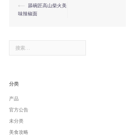
Post
⟵
舔碗匠高山柴火美
navigation
味辣椒面
搜
索：
分类
产品
官方公告
未分类
美食攻略