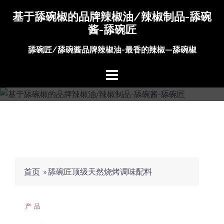
Skip
基于舔碗椒的品牌辣椒油/辣椒制品-舔碗
to
酱-舔碗匠
content
舔碗匠/舔碗酱品牌辣椒油-最香的辣椒—舔碗椒
首页
»
舔碗匠顶级天然烧烤调味配料
产品